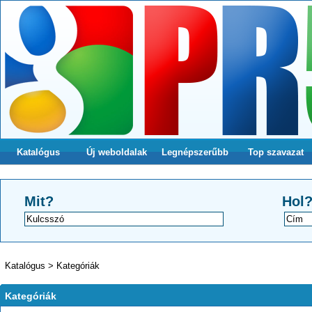
Katalógus
Új weboldalak
Legnépszerűbb
Top szavazat
Mit?
Hol
Katalógus
>
Kategóriák
Kategóriák