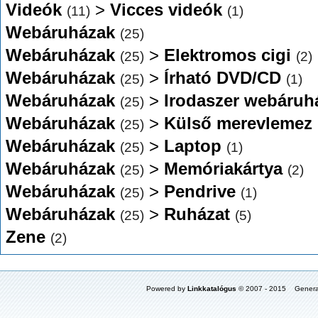
Videók
>
Vicces videók
(11)
(1)
Webáruházak
(25)
Webáruházak
>
Elektromos cigi
(25)
(2)
Webáruházak
>
Írható DVD/CD
(25)
(1)
Webáruházak
>
Irodaszer webáruh
(25)
Webáruházak
>
Külső merevlemez
(25)
Webáruházak
>
Laptop
(25)
(1)
Webáruházak
>
Memóriakártya
(25)
(2)
Webáruházak
>
Pendrive
(25)
(1)
Webáruházak
>
Ruházat
(25)
(5)
Zene
(2)
Powered by
Linkkatalógus
© 2007 - 2015 Genera