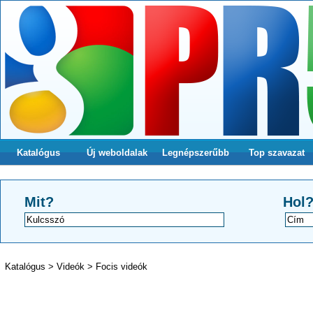
Katalógus
Új weboldalak
Legnépszerűbb
Top szavazat
Mit?
Hol
Katalógus
>
Videók
>
Focis videók