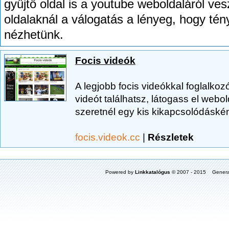
gyűjtő oldal is a youtube weboldaláról ves
oldalaknál a válogatás a lényeg, hogy tény
nézhetünk.
Focis videók
A legjobb focis videókkal foglalkoz
videót találhatsz, látogass el webo
szeretnél egy kis kikapcsolódásként
focis.videok.cc
|
Részletek
Powered by
Linkkatalógus
© 2007 - 2015 Genera