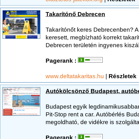
Takarítónő Debrecen
Takarítónőt keres Debrecenben? Ak
keresett, megbízható korrekt takarí
Debrecen területén ingyenes kiszáll
Pagerank :
www.deltatakaritas.hu
|
Részletek
Autókölcsönző Budapest, autób
Budapest egyik legdinamikusabban 
Pit-Stop rent a car. Autóbérlés B
megoldható, de vidékre is szolgálta
Pagerank :