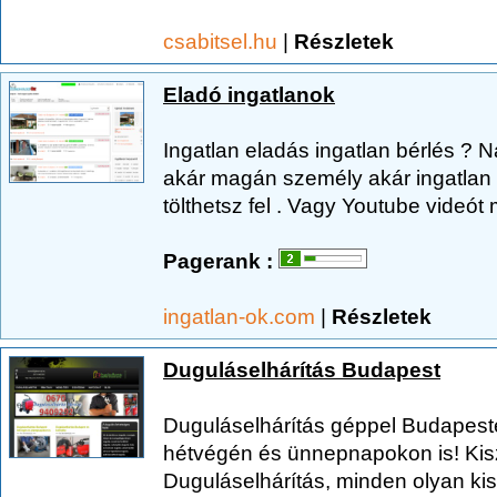
csabitsel.hu
|
Részletek
Eladó ingatlanok
Ingatlan eladás ingatlan bérlés ? 
akár magán személy akár ingatlan 
tölthetsz fel . Vagy Youtube videót 
Pagerank :
ingatlan-ok.com
|
Részletek
Duguláselhárítás Budapest
Duguláselhárítás géppel Budapest
hétvégén és ünnepnapokon is! Kiszá
Duguláselhárítás, minden olyan ki