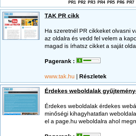
PR1
PR2
PR3
PR4
PR5
PR6
PR7
TAK PR cikk
Ha szeretnél PR cikkeket olvasni v
az oldalra és vedd fel velem a kap
magad is írhatsz cikket a saját oldal
Pagerank :
www.tak.hu
|
Részletek
Érdekes weboldalak gyűjtemény
Érdekes weboldalak érdekes webár
minőségi kihagyhatatlan weboldala
el a page.hu weboldalra ahol megmu