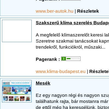
www.ber-autok.hu
|
Részletek
Szakszerű klíma szerelés Budap
A megfelelő klímaszerelőt keresi la
Szeretne szakmai tanácsokat kapn
trendekről, funkciókról, műszaki...
Pagerank :
www.klima-budapest.eu
|
Részlete
Mesék
Ez egy nagyon régi és nagyon szu
találhatunk rajta, bár mostanra má
de ettől még ha keresgélünk, bizto