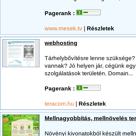
Pagerank :
www.mesek.tv
|
Részletek
webhosting
Tárhelybővítésre lenne szüksége? 
vannak? Jó helyen jár, cégünk egyé
szolgálatások területén. Domain...
Pagerank :
teracom.hu
|
Részletek
Mellnagyobbítás, mellnövelés t
Növényi kivonatokból készült mell