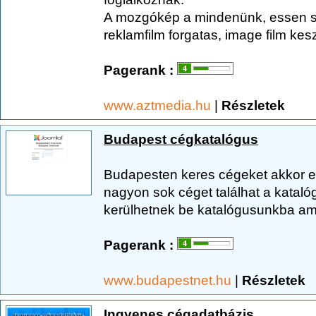
A mozgókép a mindenünk, essen sz
reklamfilm forgatas, image film keszi
Pagerank :
www.aztmedia.hu
|
Részletek
Budapest cégkatalógus
Budapesten keres cégeket akkor ez 
nagyon sok céget találhat a katal
kerülhetnek be katalógusunkba ame
Pagerank :
www.budapestnet.hu
|
Részletek
Ingyenes cégadatbázis