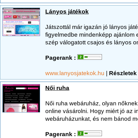
Lányos játékok
Játszottál már igazán jó lányos já
figyelmedbe mindenképp ajánlom e
szép válogatott csajos és lányos onl
Pagerank :
www.lanyosjatekok.hu
|
Részletek
Női ruha
Női ruha webáruház, olyan nőknek
online vásárolni. Hogy miért jó az i
webáruházunkat, és nem bánod meg
Pagerank :