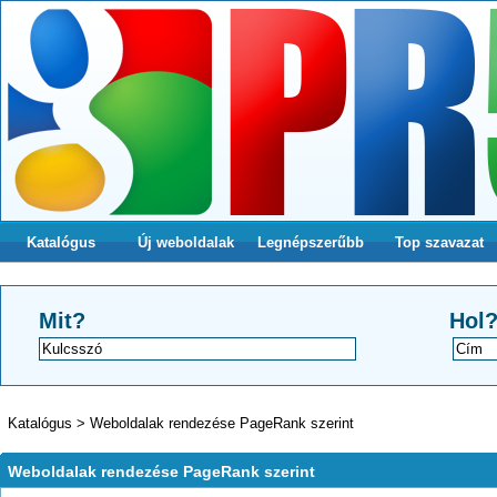
Katalógus
Új weboldalak
Legnépszerűbb
Top szavazat
Mit?
Hol
Katalógus
>
Weboldalak rendezése PageRank szerint
Weboldalak rendezése PageRank szerint