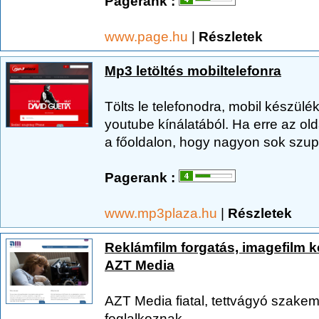
Pagerank :
www.page.hu
|
Részletek
Mp3 letöltés mobiltelefonra
Tölts le telefonodra, mobil készü
youtube kínálatából. Ha erre az old
a főoldalon, hogy nagyon sok szupe
Pagerank :
www.mp3plaza.hu
|
Részletek
Reklámfilm forgatás, imagefilm k
AZT Media
AZT Media fiatal, tettvágyó szake
foglalkoznak.