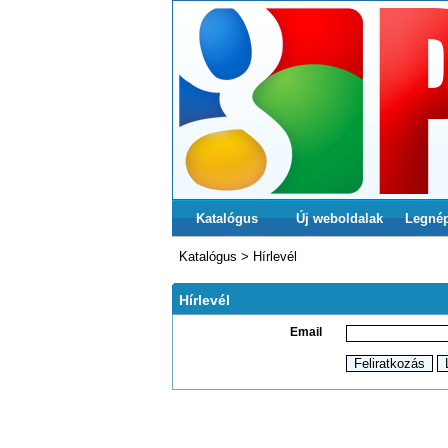
Katalógus
Új weboldalak
Legné
Katalógus
>
Hírlevél
Hírlevél
Email