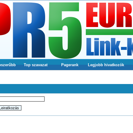
pszerűbb
Top szavazat
Pagerank
Legjobb hivatkozók
a webodlalunkra