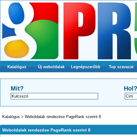
Katalógus
Új weboldalak
Legnépszerűbb
Top szavazat
Mit?
Hol
Katalógus
>
Weboldalak rendezése PageRank szerint 8
Weboldalak rendezése PageRank szerint 8