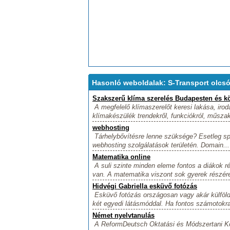
Hasonló weboldalak: S-Transport olcsó 
Szakszerű klíma szerelés Budapesten és k
A megfelelő klímaszerelőt keresi lakása, iro
klímakészülék trendekről, funkciókról, műszaki
webhosting
Tárhelybővítésre lenne szüksége? Esetleg spe
webhosting szolgálatások területén. Domain...
Matematika online
A suli szinte minden eleme fontos a diákok 
van. A matematika viszont sok gyerek részére 
Hidvégi Gabriella esküvő fotózás
Esküvő fotózás országosan vagy akár külföldön
két egyedi látásmóddal. Ha fontos számotokra
Német nyelvtanulás
A ReformDeutsch Oktatási és Módszertani Kö