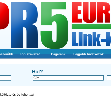
pszerűbb
Top szavazat
Pagerank
Legjobb hivatkozók
a webodlalunkra
Hol?
költöztetés és tehertaxi