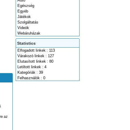
Autó
Egészség
Egyéb
Játékok
Szolgáltatás
Videók
Webáruházak
Statistics
Elfogadott linkek : 113
Várakozó linkek : 127
Elutasított linkek : 80
Letiltott linkek : 4
Kategóriák : 39
Felhasználók : 0
s
re az