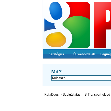
Katalógus
Új weboldalak
Legné
Mit?
Katalógus
>
Szolgáltatás
>
S-Transport olcsó 