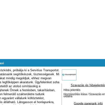
axi
zködni, próbálja ki a Servitius Transportot.
atársaink segítőkészek, tisztességesek. Mi
mákat mindig megoldjuk, ehhez megvan
s legfőképpen akaratunk. Ügyfeleinket soha
Szavazás és hibajelenté
teitől az utolsó simításokig a
gítenek Önnek a festésben, takarításban,
Hiba jelentés
n felmerülő szakterületre tudunk
Hozzászólás írása / Szavazás er
oldalra
 egyaránt vállalunk költöztetést,
 és átlátható. Látogasson el honlapunkra,
Google pagerank infó