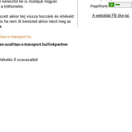
n keresztül be is mutatjuk hogyan
 a költöztetés.
PageRank
A weboldal FB like-jai:
szett akkor térj vissza hozzánk és értékeld:
 és ha nem őt kerested akkor nézd meg az
s
itas-s-transport.hu
es-szallitas-s-transport.hu/linkpartner
rtékelés 0 szavazatból