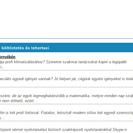
költöztetés és tehertaxi
örnyékén
dája profi klimatizálásához? Szeretne szakmai tanácsokat kapni a legújabb
...
ciális egyedi igényei vannak? Jó helyen jár, cégünk egyéni igényeket is kiel
részére, de az egyik legmeghatározóbb a matematika, melyre minden nap szü
nem érthető, ezért...
 is két profi fotóssal. Fiatalos, letisztult modern stílus két egyedi szemszö
,...
zpont német nyelvtanulást biztosít szakképzett nyelvtanárokkal Skype-n