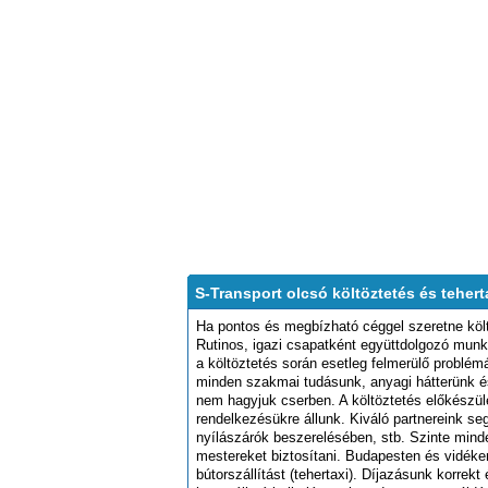
S-Transport olcsó költöztetés és tehert
Ha pontos és megbízható céggel szeretne költö
Rutinos, igazi csapatként együttdolgozó munk
a költöztetés során esetleg felmerülő problé
minden szakmai tudásunk, anyagi hátterünk é
nem hagyjuk cserben. A költöztetés előkészüle
rendelkezésükre állunk. Kiváló partnereink se
nyílászárók beszerelésében, stb. Szinte minde
mestereket biztosítani. Budapesten és vidéken
bútorszállítást (tehertaxi). Díjazásunk korrekt