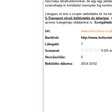
használja árkalkulátorunkat, de egy-egy példá
számolhatja ki körülbelül mennyibe fog kerülni
Látogass el erre a szuper weboldalra és ha tet
S-Transport olcsó költöztetés és tehertaxi
,
azonos kategóriájú oldalainkat is:
Szolgáltatá
Url:
www.koltoztetes-szall
Backlink:
http://www.koltoztet
Látogató:
7
Szavazat:
0.0/5 é
Hozzászólás:
0
Beküldés dátuma:
2014-10-02