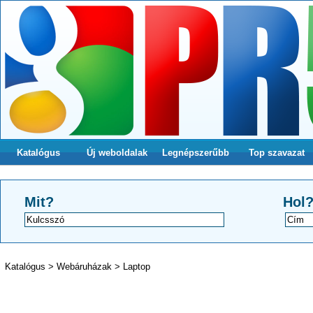
Katalógus
Új weboldalak
Legnépszerűbb
Top szavazat
Mit?
Hol
Katalógus
>
Webáruházak
>
Laptop