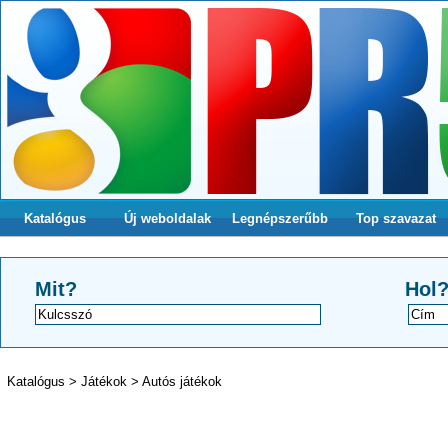
Katalógus
Új weboldalak
Legnépszerűbb
Top szavazat
Mit?
Hol
Katalógus
>
Játékok
>
Autós játékok