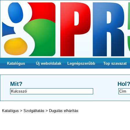
Katalógus
Új weboldalak
Legnépszerűbb
Top szavazat
Mit?
Hol
Katalógus
>
Szolgáltatás
>
Dugulás elhárítás