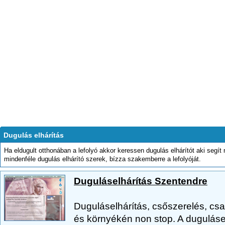
Dugulás elhárítás
Ha eldugult otthonában a lefolyó akkor keressen dugulás elhárítót aki segí
mindenféle dugulás elhárító szerek, bízza szakemberre a lefolyóját.
Duguláselhárítás Szentendre
Duguláselhárítás, csőszerelés, c
és környékén non stop. A dugulásel