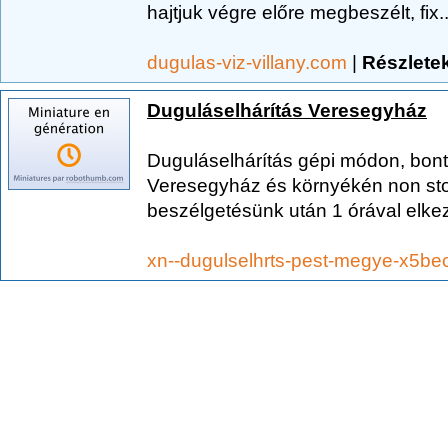
hajtjuk végre előre megbeszélt, fix..
dugulas-viz-villany.com
|
Részlete
Duguláselhárítás Veresegyház
Duguláselhárítás gépi módon, bontás
Veresegyház és környékén non stop
beszélgetésünk után 1 órával elkez
xn--dugulselhrts-pest-megye-x5b