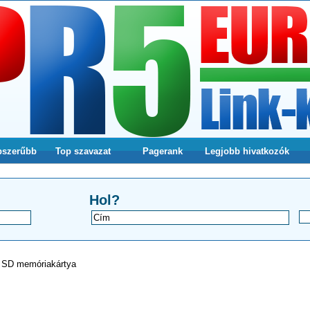
pszerűbb
Top szavazat
Pagerank
Legjobb hivatkozók
a webodlalunkra
Hol?
>
SD memóriakártya