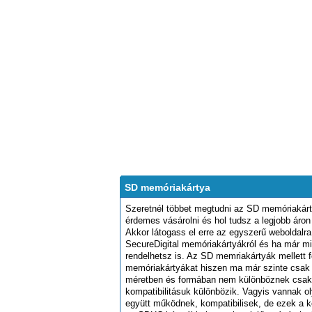
SD memóriakártya
Szeretnél többet megtudni az SD memóriakárt
érdemes vásárolni és hol tudsz a legjobb áron
Akkor látogass el erre az egyszerű weboldalr
SecureDigital memóriakártyákról és ha már mi
rendelhetsz is. Az SD memriakártyák mellet
memóriakártyákat hiszen ma már szinte csak 
méretben és formában nem különböznek csak
kompatibilitásuk különbözik. Vagyis vannak 
együtt működnek, kompatibilisek, de ezek a k