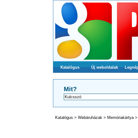
Katalógus
Új weboldalak
Legné
Mit?
Katalógus
>
Webáruházak
>
Memóriakártya