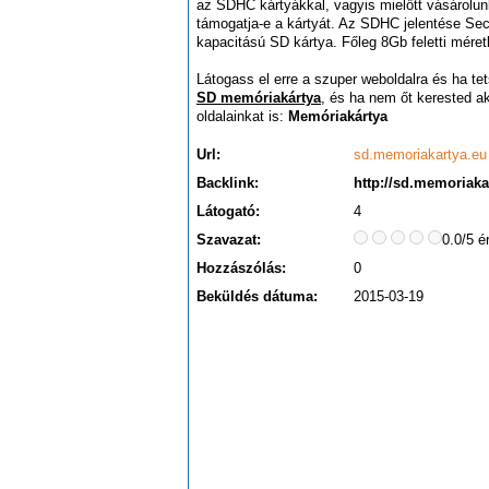
az SDHC kártyákkal, vagyis mielőtt vásárolun
támogatja-e a kártyát. Az SDHC jelentése Secu
kapacitású SD kártya. Főleg 8Gb feletti méret
Látogass el erre a szuper weboldalra és ha tet
SD memóriakártya
, és ha nem őt kerested a
oldalainkat is:
Memóriakártya
Url:
sd.memoriakartya.eu
Backlink:
http://sd.memoriaka
Látogató:
4
Szavazat:
0.0/5 é
Hozzászólás:
0
Beküldés dátuma:
2015-03-19