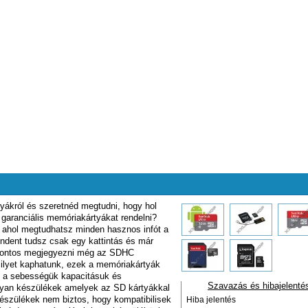
yákról és szeretnéd megtudni, hogy hol
 garanciális memóriakártyákat rendelni?
a ahol megtudhatsz minden hasznos infót a
ndent tudsz csak egy kattintás és már
t fontos megjegyezni még az SDHC
ilyet kaphatunk, ezek a memóriakártyák
 a sebességük kapacitásuk és
Szavazás és hibajelenté
olyan készülékek amelyek az SD kártyákkal
észülékek nem biztos, hogy kompatibilisek
Hiba jelentés