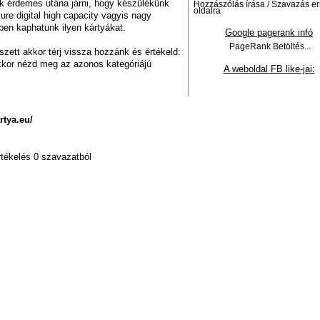
k érdemes utána járni, hogy készülékünk
Hozzászólás írása / Szavazás er
oldalra
re digital high capacity vagyis nagy
ben kaphatunk ilyen kártyákat.
Google pagerank infó
PageRank
Betöltés...
szett akkor térj vissza hozzánk és értékeld:
kkor nézd meg az azonos kategóriájú
A weboldal FB like-jai:
rtya.eu/
rtékelés 0 szavazatból