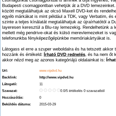
csomagunkat csomagpontba is aminek a díja ingyenes, va
Budapesti csomagpontban vehetjük át a DVD lemezeinket.
között megtalálhatjuk az olcsó Maxell DVD-ket és rendelh
egyéb márkákat is mint például a TDK, vagy Verbatim, és
szinte a teljes kínálatát megtalálhatjuk az újraírhatótól a D
layeresen keresztül a Blu-ray lemezekig. Rendelhetünk a 
mellett még pendrive-okat és külsö merevlemezeket is va
telefonunkba fényképezőgépünkbe memóriakártyákat is.
Látogass el erre a szuper weboldalra és ha tetszett akkor t
hozzánk és értékeld:
Írható DVD rednelés
, és ha nem őt 
akkor nézd meg az azonos kategóriájú oldalainkat is:
Írha
Url:
www.vipdvd.hu
Backlink:
http://www.vipdvd.hu
Látogató:
11
Szavazat:
0.0/5 értékelés 0 szavazatból
Hozzászólás:
0
Beküldés dátuma:
2015-03-29