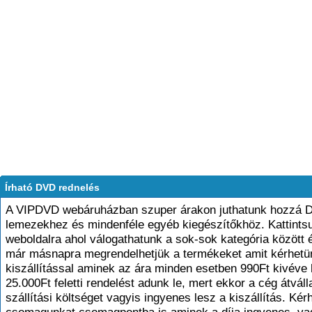
Írható DVD rednelés
A VIPDVD webáruházban szuper árakon juthatunk hozzá
lemezekhez és mindenféle egyéb kiegészítőkhöz. Kattints
weboldalra ahol válogathatunk a sok-sok kategória között 
már másnapra megrendelhetjük a termékeket amit kérhetü
kiszállítással aminek az ára minden esetben 990Ft kivéve
25.000Ft feletti rendelést adunk le, mert ekkor a cég átválla
szállítási költséget vagyis ingyenes lesz a kiszállítás. Kér