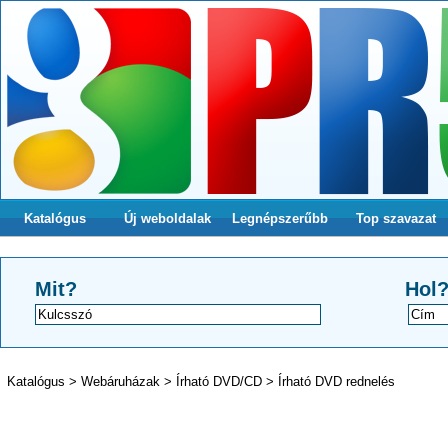
Katalógus
Új weboldalak
Legnépszerűbb
Top szavazat
Mit?
Hol
Katalógus
>
Webáruházak
>
Írható DVD/CD
>
Írható DVD rednelés