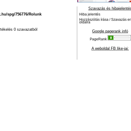
Szavazás és hibajelenté
nt.hu/spg/756776/Rolunk
Hiba jelentés
Hozzászólás írása / Szavazás er
oldalra
rtékelés 0 szavazatból
Google pagerank infó
PageRank
A weboldal FB like-jai: