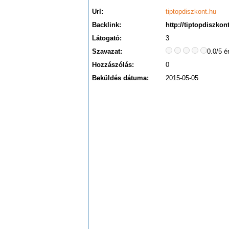
Url:
tiptopdiszkont.hu
Backlink:
http://tiptopdiszko
Látogató:
3
Szavazat:
0.0/5 é
Hozzászólás:
0
Beküldés dátuma:
2015-05-05