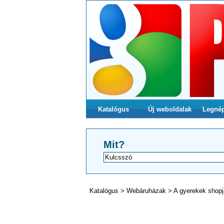
Katalógus
Új weboldalak
Legné
Mit?
Katalógus
>
Webáruházak
>
A gyerekek shopj