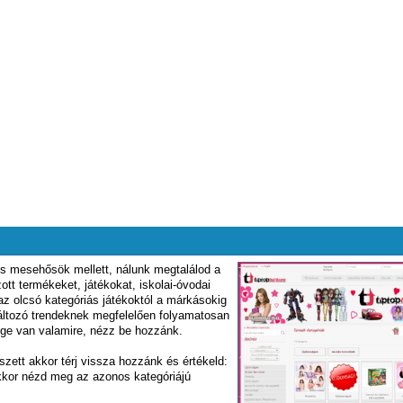
s mesehősök mellett, nálunk megtalálod a
ott termékeket, játékokat, iskolai-óvodai
z olcsó kategóriás játékoktól a márkásokig
áltozó trendeknek megfelelően folyamatosan
ége van valamire, nézz be hozzánk.
szett akkor térj vissza hozzánk és értékeld:
kkor nézd meg az azonos kategóriájú