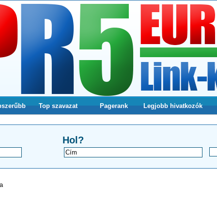
pszerűbb
Top szavazat
Pagerank
Legjobb hivatkozók
a webodlalunkra
Hol?
a