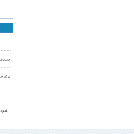
tollak
okat a
ágát.