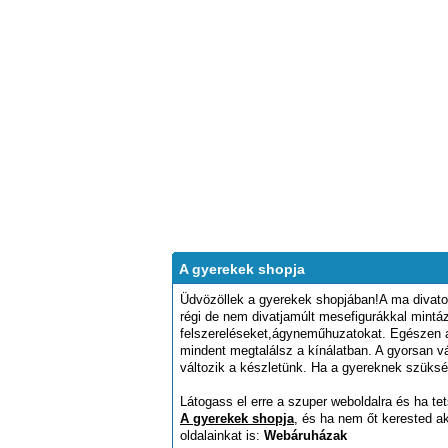
A gyerekek shopja
Üdvözöllek a gyerekek shopjában!A ma divato
régi de nem divatjamúlt mesefigurákkal mintáz
felszereléseket,ágyneműhuzatokat. Egészen a
mindent megtalálsz a kínálatban. A gyorsan v
változik a készletünk. Ha a gyereknek szüks
Látogass el erre a szuper weboldalra és ha tet
A gyerekek shopja
, és ha nem őt kerested a
oldalainkat is:
Webáruházak