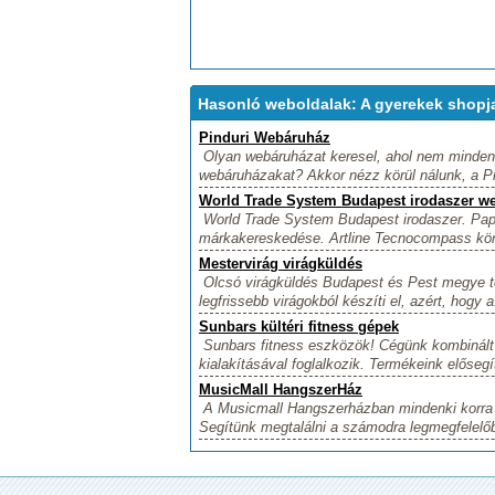
Hasonló weboldalak: A gyerekek shopj
Pinduri Webáruház
Olyan webáruházat keresel, ahol nem mindenn
webáruházakat? Akkor nézz körül nálunk, a Pi
World Trade System Budapest irodaszer w
World Trade System Budapest irodaszer. Papír
márkakereskedése. Artline Tecnocompass körz
Mestervirág virágküldés
Olcsó virágküldés Budapest és Pest megye te
legfrissebb virágokból készíti el, azért, hogy a
Sunbars kültéri fitness gépek
Sunbars fitness eszközök! Cégünk kombinált k
kialakításával foglalkozik. Termékeink elősegí
MusicMall HangszerHáz
A Musicmall Hangszerházban mindenki korra ne
Segítünk megtalálni a számodra legmegfelelőb