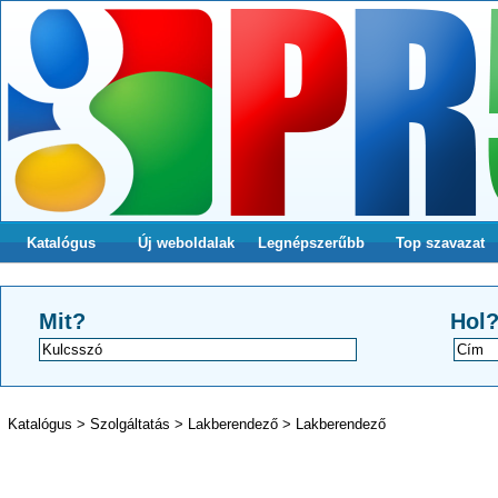
Katalógus
Új weboldalak
Legnépszerűbb
Top szavazat
Mit?
Hol
Katalógus
>
Szolgáltatás
>
Lakberendező
>
Lakberendező