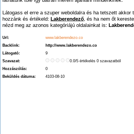
láthatunk tőle így bátran merem ajánlani mindenkinek.
Látogass el erre a szuper weboldalra és ha tetszett akkor t
hozzánk és értékeld:
Lakberendező
, és ha nem őt kerest
nézd meg az azonos kategóriájú oldalainkat is:
Lakberend
Url:
www.lakberendezo.co
Backlink:
http://www.lakberendezo.co
Látogató:
9
Szavazat:
0.0/5 értékelés 0 szavazatból
Hozzászólás:
0
Beküldés dátuma:
4103-08-10