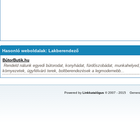
Hasonló weboldalak: Lakberendező
BútorButik.hu
Rendeld nálunk egyedi bútorodat, konyhádat, fürdőszobádat, munkahelyed, 
környezetek, ügyfélváró terek, boltberendezések a legmodernebb...
Powered by
Linkkatalógus
© 2007 - 2015 Genera