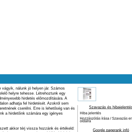
 vágyik, nálunk jó helyen jár. Számos
felelő helyre tehesse. Létrehoztunk egy
edményesebb hirdetés előmozdítására. A
alon adhatja fel hirdetését. Azokról sem
Szavazás és hibajelenté
eretnének cserélni. Erre is lehetőség van és
énk a hirdetőink számára egy igényes
Hiba jelentés
Hozzászólás írása / Szavazás er
oldalra
szett akkor térj vissza hozzánk és értékeld:
Google pagerank infó