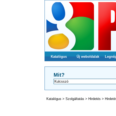
Katalógus
Új weboldalak
Legné
Mit?
Katalógus
>
Szolgáltatás
>
Hirdetés
>
Hirdeté