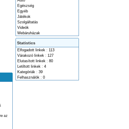
Autó
Egészség
Egyéb
Játékok
Szolgáltatás
Videók
Webáruházak
Statistics
Elfogadott linkek : 113
Várakozó linkek : 127
Elutasított linkek : 80
Letiltott linkek : 4
Kategóriák : 39
Felhasználók : 0
s
re az