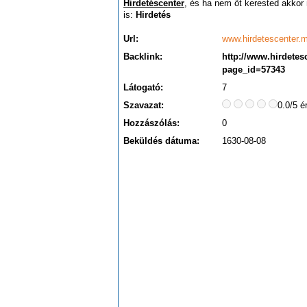
Hirdetéscenter
, és ha nem őt kerested akkor
is:
Hirdetés
Url:
www.hirdetescenter.m
Backlink:
http://www.hirdete
page_id=57343
Látogató:
7
Szavazat:
0.0/5 é
Hozzászólás:
0
Beküldés dátuma:
1630-08-08