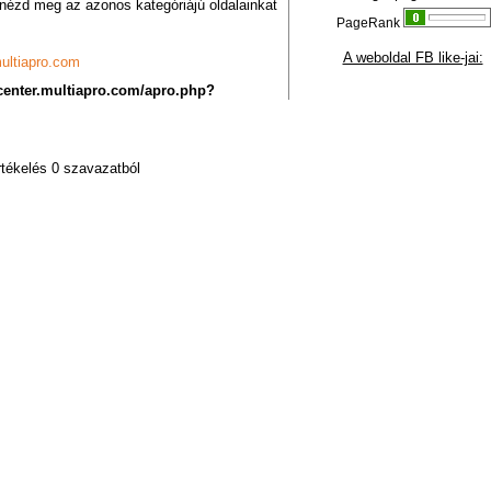
 nézd meg az azonos kategóriájú oldalainkat
PageRank
A weboldal FB like-jai:
ultiapro.com
scenter.multiapro.com/apro.php?
rtékelés 0 szavazatból