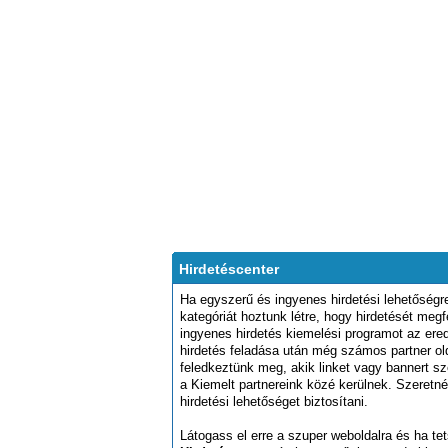
Hirdetéscenter
Ha egyszerű és ingyenes hirdetési lehetőségre
kategóriát hoztunk létre, hogy hirdetését meg
ingyenes hirdetés kiemelési programot az er
hirdetés feladása után még számos partner old
feledkeztünk meg, akik linket vagy bannert sz
a Kiemelt partnereink közé kerülnek. Szeretn
hirdetési lehetőséget biztosítani.
Látogass el erre a szuper weboldalra és ha tet