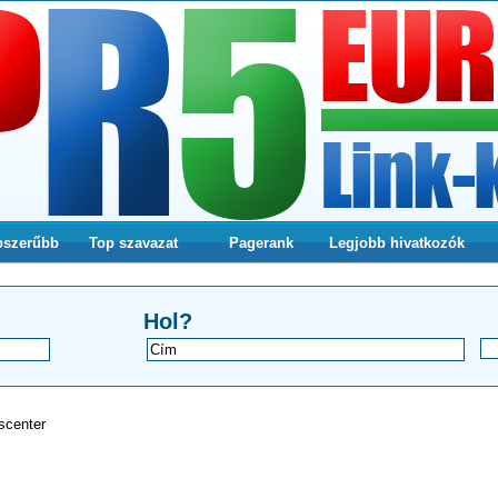
pszerűbb
Top szavazat
Pagerank
Legjobb hivatkozók
a webodlalunkra
Hol?
scenter